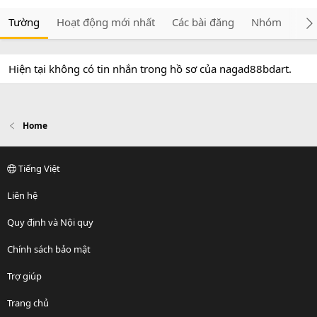
Tường
Hoạt động mới nhất
Các bài đăng
Nhóm
Giớ
Hiện tại không có tin nhắn trong hồ sơ của nagad88bdart.
Home
Tiếng Việt
Liên hệ
Quy định và Nội quy
Chính sách bảo mật
Trợ giúp
Trang chủ