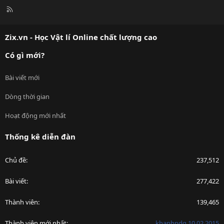
R
S
S
Zix.vn - Học Vật lí Online chất lượng cao
Có gì mới?
Bài viết mới
Dòng thời gian
Hoạt động mới nhất
Thống kê diễn đàn
Chủ đề
237,512
Bài viết
277,422
Thành viên
139,465
Thành viên mới nhất
khanhndg.10.02.2015