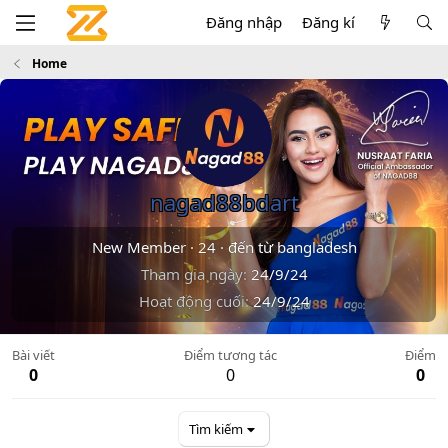
Đăng nhập
Đăng kí
Home
nagad88bdart
New Member
·
24
·
đến từ
bangladesh
Tham gia ngày
24/9/24
Hoạt động cuối
24/9/24
Bài viết
Điểm tương tác
Điểm
0
0
0
Tìm kiếm