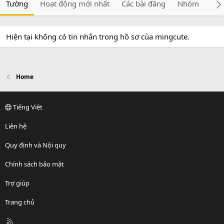
Tường
Hoạt động mới nhất
Các bài đăng
Nhóm
Giớ
Hiện tại không có tin nhắn trong hồ sơ của mingcute.
Home
Tiếng Việt
Liên hệ
Quy định và Nội quy
Chính sách bảo mật
Trợ giúp
Trang chủ
R