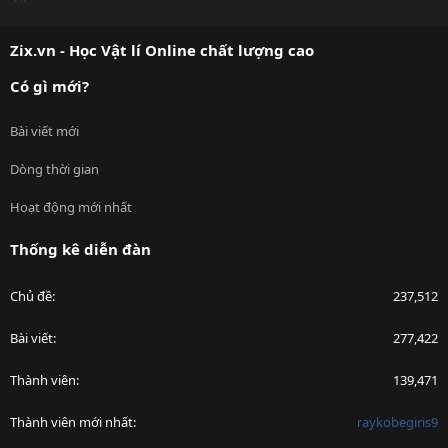
S
S
Zix.vn - Học Vật lí Online chất lượng cao
Có gì mới?
Bài viết mới
Dòng thời gian
Hoạt động mới nhất
Thống kê diễn đàn
Chủ đề
237,512
Bài viết
277,422
Thành viên
139,471
Thành viên mới nhất
raykobegiris9