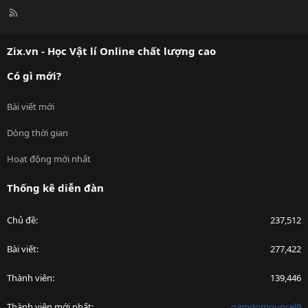
R
S
S
Zix.vn - Học Vật lí Online chất lượng cao
Có gì mới?
Bài viết mới
Dòng thời gian
Hoạt động mới nhất
Thống kê diễn đàn
Chủ đề
237,512
Bài viết
277,422
Thành viên
139,446
Thành viên mới nhất
gamdomguncel9