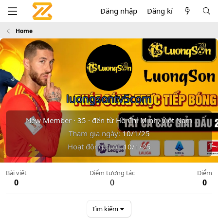
Đăng nhập
Đăng kí
Home
luongsontv5com
New Member
·
35
·
đến từ
Hồ Chí Minh, Việt Nam
Tham gia ngày
10/1/25
Hoạt động cuối
10/1/25
Bài viết
Điểm tương tác
Điểm
0
0
0
Tìm kiếm