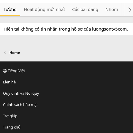
Tường
Hoạt động mới nhất
Các bài đăng
Nhóm
Giớ
Hiện tại không có tin nhắn trong hồ sơ của luongsontv5com.
Home
Tiếng Việt
Liên hệ
Quy định và Nội quy
Chính sách bảo mật
Trợ giúp
Trang chủ