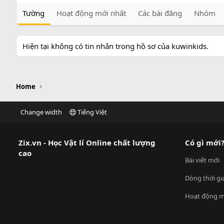
Tường
Hoạt động mới nhất
Các bài đăng
Nhóm
Hiện tại không có tin nhắn trong hồ sơ của kuwinkids.
Home
Change width
Tiếng Việt
Zix.vn - Học Vật lí Online chất lượng
Có gì mới
cao
Bài viết mới
Dòng thời gi
Hoạt động m