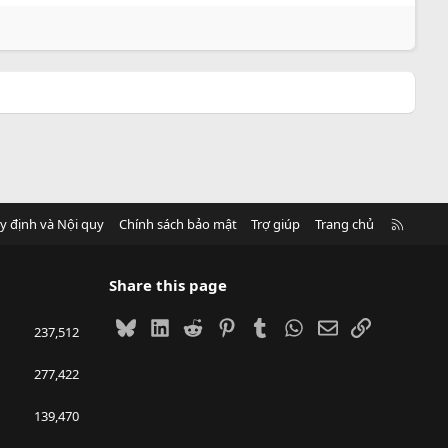
R
y định và Nội quy
Chính sách bảo mật
Trợ giúp
Trang chủ
S
S
Share this page
Bluesky
LinkedIn
Reddit
Pinterest
Tumblr
WhatsApp
Email
Link
237,512
277,422
139,470