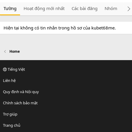
Tường
Hoạt động mới nhất
Các bài đăng
Nhóm
Giớ
Hiện tại không có tin nhắn trong hồ sơ của kubet68me.
Home
Tiếng Việt
Liên hệ
Quy định và Nội quy
Chính sách bảo mật
Trợ giúp
Trang chủ