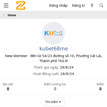
Đăng nhập
Đăng kí
Home
kubet68me
New Member
·
đến từ
54/23 đường số 10, Phường Cát Lái,
Thành phố Thủ Đ
Tham gia ngày
28/8/24
Hoạt động cuối
28/8/24
Bài viết
Điểm tương tác
Điểm
0
0
0
Tìm kiếm