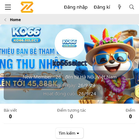
Đăng nhập
Đăng kí
Home
ko66select
New Member
·
26
·
đến từ
Hà Nội, Việt Nam
Tham gia ngày
26/9/24
Hoạt động cuối
26/9/24
Bài viết
Điểm tương tác
Điểm
0
0
0
Tìm kiếm