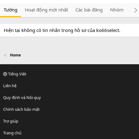
Tường
Hoạt động mới nhất
Các bài đăng
Nhóm
Giớ
Hiện tại không có tin nhắn trong hồ sơ của ko66select.
Home
Tiếng Việt
Liên hệ
Quy định và Nội quy
Chính sách bảo mật
Trợ giúp
Trang chủ