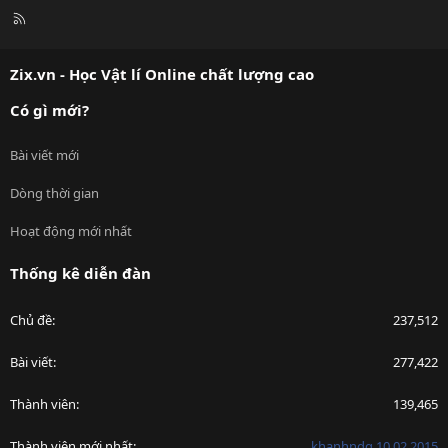
R
S
S
Zix.vn - Học Vật lí Online chất lượng cao
Có gì mới?
Bài viết mới
Dòng thời gian
Hoạt động mới nhất
Thống kê diễn đàn
Chủ đề
237,512
Bài viết
277,422
Thành viên
139,465
Thành viên mới nhất
khanhndg.10.02.2015