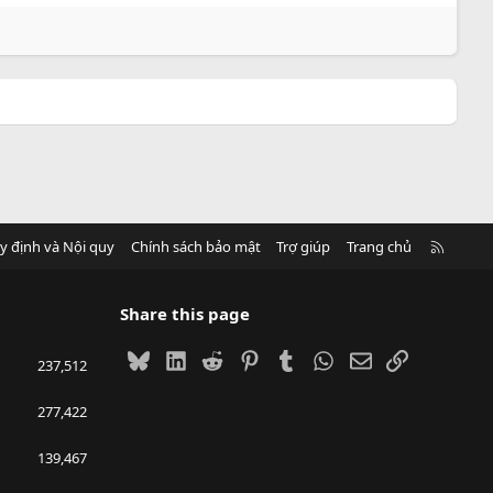
R
y định và Nội quy
Chính sách bảo mật
Trợ giúp
Trang chủ
S
S
Share this page
Bluesky
LinkedIn
Reddit
Pinterest
Tumblr
WhatsApp
Email
Link
237,512
277,422
139,467