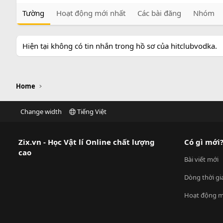
Tường
Hoạt động mới nhất
Các bài đăng
Nhóm
Hiện tại không có tin nhắn trong hồ sơ của hitclubvodka.
Home
Change width
Tiếng Việt
Zix.vn - Học Vật lí Online chất lượng
Có gì mới
cao
Bài viết mới
Dòng thời gi
Hoạt động m