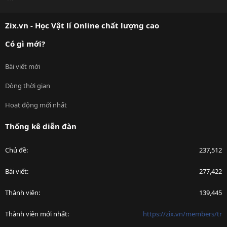
S
S
Zix.vn - Học Vật lí Online chất lượng cao
Có gì mới?
Bài viết mới
Dòng thời gian
Hoạt động mới nhất
Thống kê diễn đàn
Chủ đề
237,512
Bài viết
277,422
Thành viên
139,445
Thành viên mới nhất
https://zix.vn/members/tr