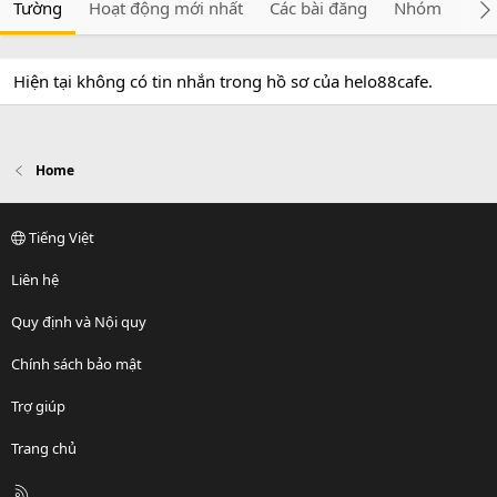
Tường
Hoạt động mới nhất
Các bài đăng
Nhóm
Giớ
Hiện tại không có tin nhắn trong hồ sơ của helo88cafe.
Home
Tiếng Việt
Liên hệ
Quy định và Nội quy
Chính sách bảo mật
Trợ giúp
Trang chủ
R