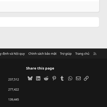
R
y định và Nội quy
Chính sách bảo mật
Trợ giúp
Trang chủ
S
S
Share this page
Bluesky
LinkedIn
Reddit
Pinterest
Tumblr
WhatsApp
Email
Link
237,512
277,422
139,445