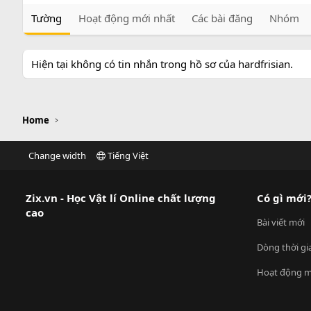
Tường
Hoạt động mới nhất
Các bài đăng
Nhóm
Hiện tại không có tin nhắn trong hồ sơ của hardfrisian.
Home
Change width
Tiếng Việt
Zix.vn - Học Vật lí Online chất lượng
Có gì mới
cao
Bài viết mới
Dòng thời gi
Hoạt động m