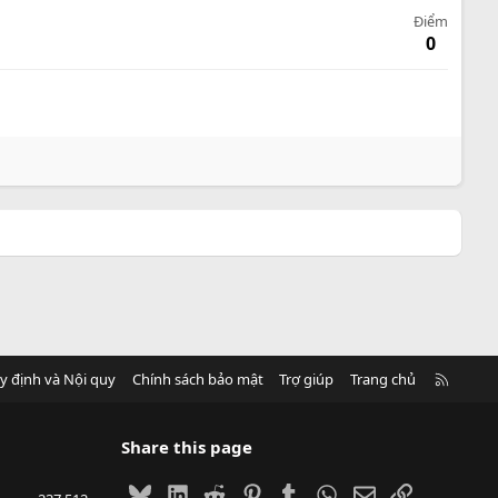
Điểm
0
R
y định và Nội quy
Chính sách bảo mật
Trợ giúp
Trang chủ
S
S
Share this page
Bluesky
LinkedIn
Reddit
Pinterest
Tumblr
WhatsApp
Email
Link