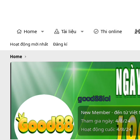
Home
Tài liệu
Thi online
Hoạt động mới nhất
Đăng kí
Home
good88lol
New Member
·
đến từ
Việt
Tham gia ngày
4/8/24
Hoạt động cuối
4/8/24