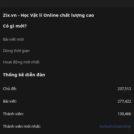
S
S
Zix.vn - Học Vật lí Online chất lượng cao
Có gì mới?
Bài viết mới
Dòng thời gian
Hoạt động mới nhất
Thống kê diễn đàn
Chủ đề
237,512
Bài viết
277,422
Thành viên
139,466
Thành viên mới nhất
turkishcitizenship