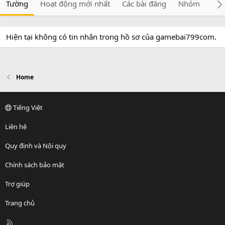
Tường
Hoạt động mới nhất
Các bài đăng
Nhóm
Giớ
Hiện tại không có tin nhắn trong hồ sơ của gamebai799com.
Home
Tiếng Việt
Liên hệ
Quy định và Nội quy
Chính sách bảo mật
Trợ giúp
Trang chủ
R