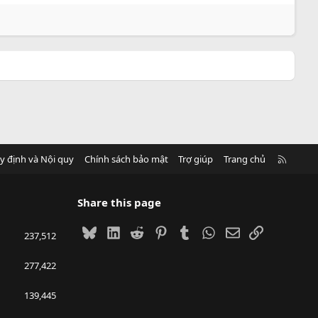
R
y định và Nội quy
Chính sách bảo mật
Trợ giúp
Trang chủ
S
S
Share this page
Bluesky
LinkedIn
Reddit
Pinterest
Tumblr
WhatsApp
Email
Link
237,512
277,422
139,445