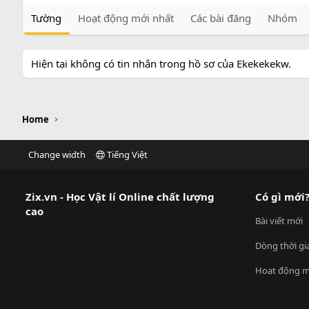
Tường
Hoạt động mới nhất
Các bài đăng
Nhóm
Hiện tại không có tin nhắn trong hồ sơ của Ekekekekw.
Home
Change width
Tiếng Việt
Zix.vn - Học Vật lí Online chất lượng
Có gì mới
cao
Bài viết mới
Dòng thời gi
Hoạt động m