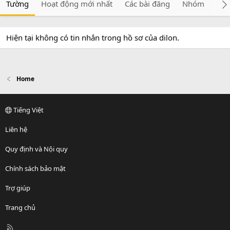
Tường
Hoạt động mới nhất
Các bài đăng
Nhóm
Giớ
Hiện tại không có tin nhắn trong hồ sơ của dilon.
Home
Tiếng Việt
Liên hệ
Quy định và Nội quy
Chính sách bảo mật
Trợ giúp
Trang chủ
R