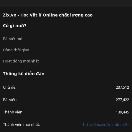
S
S
Zix.vn - Học Vật lí Online chất lượng cao
Có gì mới?
Bài viết mới
Dòng thời gian
Hoạt động mới nhất
Thống kê diễn đàn
Chủ đề
237,512
Bài viết
277,422
Thành viên
139,445
Thành viên mới nhất
https://zix.vn/members/tr