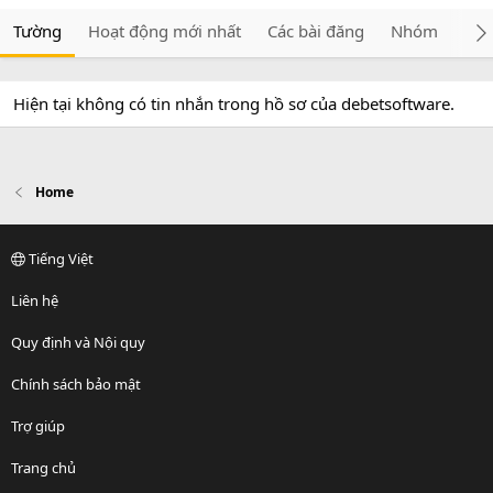
Tường
Hoạt động mới nhất
Các bài đăng
Nhóm
Giớ
Hiện tại không có tin nhắn trong hồ sơ của debetsoftware.
Home
Tiếng Việt
Liên hệ
Quy định và Nội quy
Chính sách bảo mật
Trợ giúp
Trang chủ