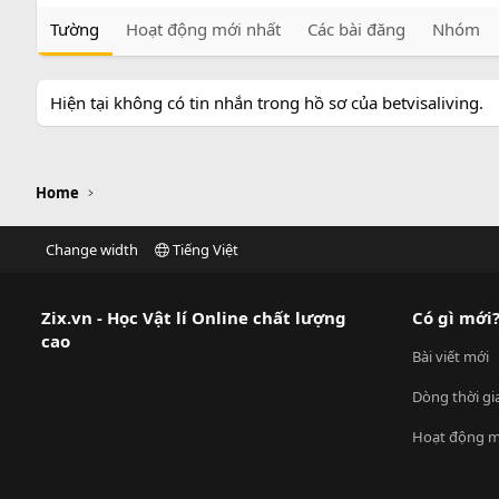
Tường
Hoạt động mới nhất
Các bài đăng
Nhóm
Hiện tại không có tin nhắn trong hồ sơ của betvisaliving.
Home
Change width
Tiếng Việt
Zix.vn - Học Vật lí Online chất lượng
Có gì mới
cao
Bài viết mới
Dòng thời gi
Hoạt động m