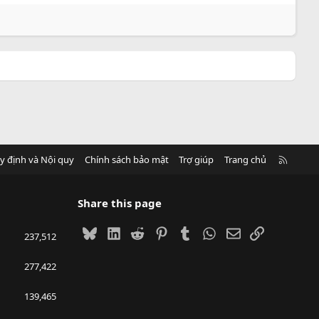
R
y định và Nội quy
Chính sách bảo mật
Trợ giúp
Trang chủ
S
S
Share this page
Bluesky
LinkedIn
Reddit
Pinterest
Tumblr
WhatsApp
Email
Link
237,512
277,422
139,465