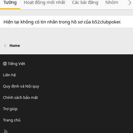
Tường
Hoạt động mới nhất
Các bài đăng
Nhóm
Giớ
Hiện tại không có tin nhắn trong hồ sơ của b52clubpoker.
Home
Tiếng Việt
Liên hệ
Quy định và Nội quy
Chính sách bảo mật
Trợ giúp
Trang chủ
R