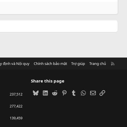
R
y định và Nội quy
Chính sách bảo mật
Trợ giúp
Trang chủ
S
S
Share this page
Bluesky
LinkedIn
Reddit
Pinterest
Tumblr
WhatsApp
Email
Link
237,512
277,422
139,459