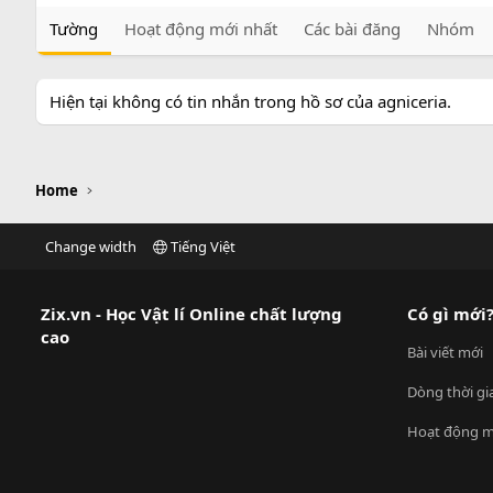
Tường
Hoạt động mới nhất
Các bài đăng
Nhóm
Hiện tại không có tin nhắn trong hồ sơ của agniceria.
Home
Change width
Tiếng Việt
Zix.vn - Học Vật lí Online chất lượng
Có gì mới
cao
Bài viết mới
Dòng thời gi
Hoạt động m