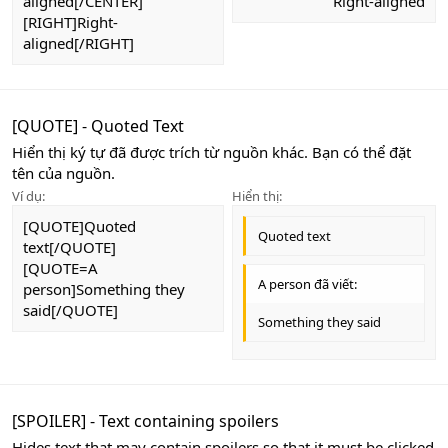
aligned[/CENTER]
Right-aligned​
[RIGHT]Right-
aligned[/RIGHT]
[QUOTE] - Quoted Text
Hiển thị ký tự đã được trích từ nguồn khác. Bạn có thể đặt
tên của nguồn.
Ví dụ:
Hiển thị:
[QUOTE]Quoted
Quoted text
text[/QUOTE]
[QUOTE=A
A person đã viết:
person]Something they
said[/QUOTE]
Something they said
[SPOILER] - Text containing spoilers
Hides text that may contain spoilers so that it must be clicked