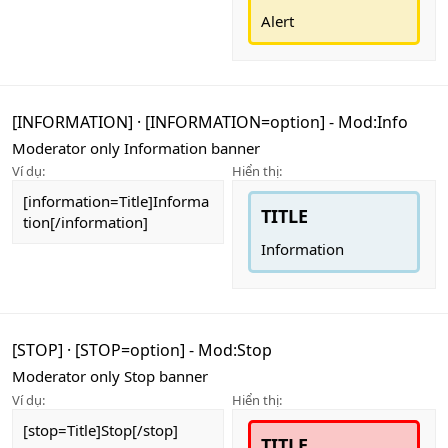
Alert
[INFORMATION]
·
[INFORMATION=
option
] - Mod:Info
Moderator only Information banner
Ví dụ:
Hiển thị:
[information=Title]Informa
TITLE
tion[/information]
Information
[STOP]
·
[STOP=
option
] - Mod:Stop
Moderator only Stop banner
Ví dụ:
Hiển thị:
[stop=Title]Stop[/stop]
TITLE