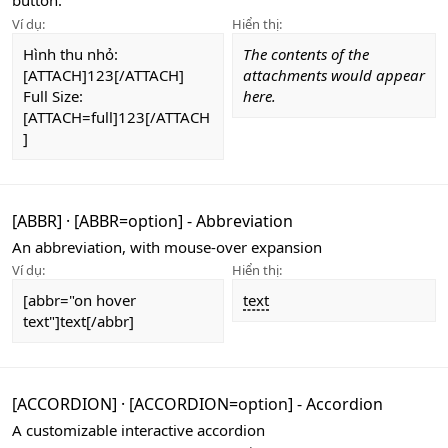
button.
Ví dụ:
Hiển thị:
Hình thu nhỏ:
The contents of the
[ATTACH]123[/ATTACH]
attachments would appear
Full Size:
here.
[ATTACH=full]123[/ATTACH
]
[ABBR]
·
[ABBR=
option
] - Abbreviation
An abbreviation, with mouse-over expansion
Ví dụ:
Hiển thị:
[abbr="on hover
text
text"]text[/abbr]
[ACCORDION]
·
[ACCORDION=
option
] - Accordion
A customizable interactive accordion