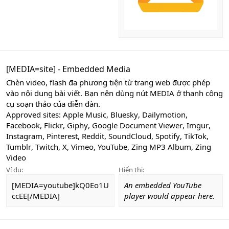
[MEDIA=
site
] - Embedded Media
Chèn video, flash đa phương tiện từ trang web được phép
vào nội dung bài viết. Bạn nên dùng nút MEDIA ở thanh công
cụ soạn thảo của diễn đàn.
Approved sites:
Apple Music
,
Bluesky
,
Dailymotion
,
Facebook
,
Flickr
,
Giphy
,
Google Document Viewer
,
Imgur
,
Instagram
,
Pinterest
,
Reddit
,
SoundCloud
,
Spotify
,
TikTok
,
Tumblr
,
Twitch
,
X
,
Vimeo
,
YouTube
,
Zing MP3 Album
,
Zing
Video
Ví dụ:
Hiển thị:
[MEDIA=youtube]kQ0Eo1U
An embedded YouTube
ccEE[/MEDIA]
player would appear here.