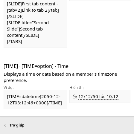
[SLIDE]First tab content -
[tab=2]Link to tab 2[/tab]
[/SLIDE]
[SLIDE title="Second
Slide"]Second tab
content[/SLIDE]
[/TABS]
[TIME]
·
[TIME=
option
] - Time
Displays a time or date based on a member's timezone
preference.
Ví dụ:
Hiển thị:
[TIME=datetime]2050-12-
12/12/50 lúc 10:12
12T03:12:46+0000[/TIME]
Trợ giúp