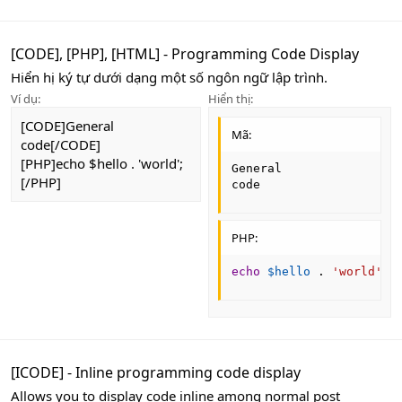
[CODE], [PHP], [HTML] - Programming Code Display
Hiển hị ký tự dưới dạng một số ngôn ngữ lập trình.
Ví dụ:
Hiển thị:
[CODE]General
Mã:
code[/CODE]
[PHP]echo $hello . 'world';
General

[/PHP]
code
PHP:
echo
$hello
.
'world'
;
[ICODE] - Inline programming code display
Allows you to display code inline among normal post