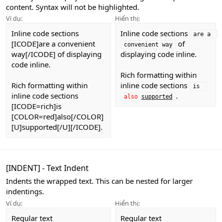
content. Syntax will not be highlighted.
Ví dụ:
Hiển thị:
Inline code sections
Inline code sections
are a 
[ICODE]are a convenient
of
convenient way
way[/ICODE] of displaying
displaying code inline.
code inline.
Rich formatting within
Rich formatting within
inline code sections
is 
inline code sections
.
also
supported
[ICODE=rich]is
[COLOR=red]also[/COLOR]
[U]supported[/U][/ICODE].
[INDENT] - Text Indent
Indents the wrapped text. This can be nested for larger
indentings.
Ví dụ:
Hiển thị:
Regular text
Regular text