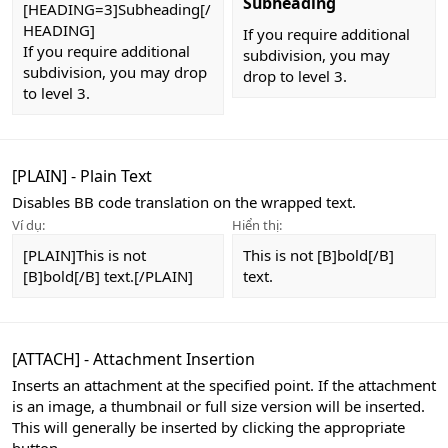
Subheading
[HEADING=3]Subheading[/
HEADING]
If you require additional
If you require additional
subdivision, you may
subdivision, you may drop
drop to level 3.
to level 3.
[PLAIN] - Plain Text
Disables BB code translation on the wrapped text.
Ví dụ:
Hiển thị:
[PLAIN]This is not
This is not [B]bold[/B]
[B]bold[/B] text.[/PLAIN]
text.
[ATTACH] - Attachment Insertion
Inserts an attachment at the specified point. If the attachment
is an image, a thumbnail or full size version will be inserted.
This will generally be inserted by clicking the appropriate