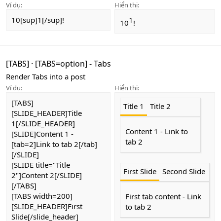
Ví dụ:
Hiển thị:
10[sup]1[/sup]!
1​
10
!
[TABS]
·
[TABS=
option
] - Tabs
Render Tabs into a post
Ví dụ:
Hiển thị:
[TABS]
Title 1
Title 2
[SLIDE_HEADER]Title
1[/SLIDE_HEADER]
Content 1 -
Link to
[SLIDE]Content 1 -
tab 2
[tab=2]Link to tab 2[/tab]
[/SLIDE]
[SLIDE title="Title
First Slide
Second Slide
2"]Content 2[/SLIDE]
[/TABS]
[TABS width=200]
First tab content -
Link
[SLIDE_HEADER]First
to tab 2
Slide[/slide_header]