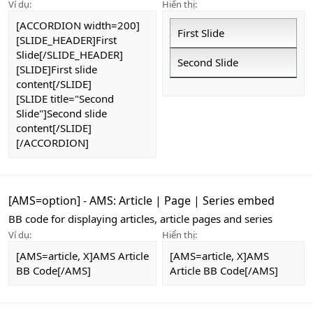
Ví dụ:
Hiển thị:
[ACCORDION width=200]
First Slide
[SLIDE_HEADER]First
Slide[/SLIDE_HEADER]
Second Slide
[SLIDE]First slide
content[/SLIDE]
[SLIDE title="Second
Slide"]Second slide
content[/SLIDE]
[/ACCORDION]
[AMS=
option
] - AMS: Article | Page | Series embed
BB code for displaying articles, article pages and series
Ví dụ:
Hiển thị:
[AMS=article, X]AMS Article
[AMS=article, X]AMS
BB Code[/AMS]
Article BB Code[/AMS]