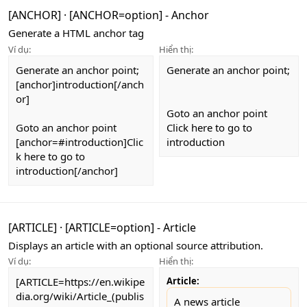
[ANCHOR]
·
[ANCHOR=
option
] - Anchor
Generate a HTML anchor tag
Ví dụ:
Hiển thị:
Generate an anchor point;
Generate an anchor point;
[anchor]introduction[/anch
or]
Goto an anchor point
Goto an anchor point
Click here to go to
[anchor=#introduction]Clic
introduction
k here to go to
introduction[/anchor]
[ARTICLE]
·
[ARTICLE=
option
] - Article
Displays an article with an optional source attribution.
Ví dụ:
Hiển thị:
[ARTICLE=https://en.wikipe
Article:
dia.org/wiki/Article_(publis
A news article