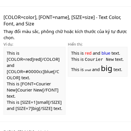
[COLOR=
color
], [FONT=
name
], [SIZE=
size
] - Text Color,
Font, and Size
Thay đổi màu sắc, phông chữ hoặc kích thước của ký tự được
chọn.
Ví dụ:
Hiển thị:
This is
This is
red
and
blue
text.
[COLOR=red]red[/COLOR]
This is
text.
Courier New
and
big
This is
and
text.
small
[COLOR=#0000cc]blue[/C
OLOR] text.
This is [FONT=Courier
New]Courier New[/FONT]
text.
This is [SIZE=1]small[/SIZE]
and [SIZE=7]big[/SIZE] text.