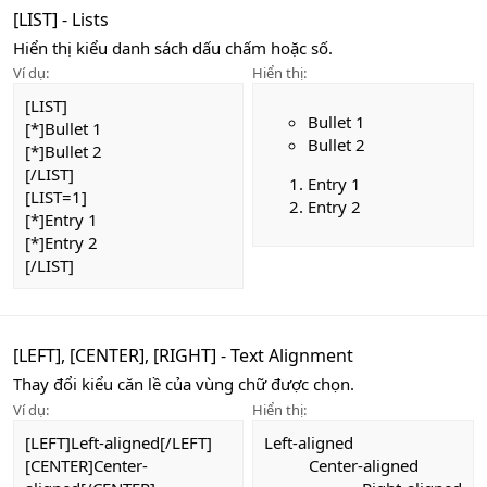
[LIST] - Lists
Hiển thị kiểu danh sách dấu chấm hoặc số.
Ví dụ:
Hiển thị:
[LIST]
Bullet 1
[*]Bullet 1
Bullet 2
[*]Bullet 2
[/LIST]
Entry 1
[LIST=1]
Entry 2
[*]Entry 1
[*]Entry 2
[/LIST]
[LEFT], [CENTER], [RIGHT] - Text Alignment
Thay đổi kiểu căn lề của vùng chữ được chọn.
Ví dụ:
Hiển thị:
[LEFT]Left-aligned[/LEFT]
Left-aligned​
[CENTER]Center-
Center-aligned​