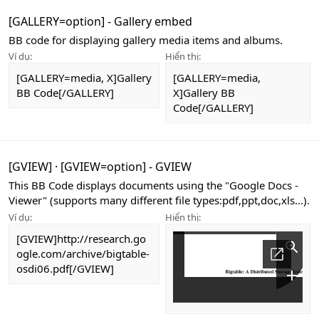
[GALLERY=
option
] - Gallery embed
BB code for displaying gallery media items and albums.
Ví dụ:
Hiển thị:
[GALLERY=media, X]Gallery
[GALLERY=media,
BB Code[/GALLERY]
X]Gallery BB
Code[/GALLERY]
[GVIEW]
·
[GVIEW=
option
] - GVIEW
This BB Code displays documents using the "Google Docs -
Viewer" (supports many different file types:pdf,ppt,doc,xls...).
Ví dụ:
Hiển thị:
[GVIEW]http://research.go
ogle.com/archive/bigtable-
osdi06.pdf[/GVIEW]