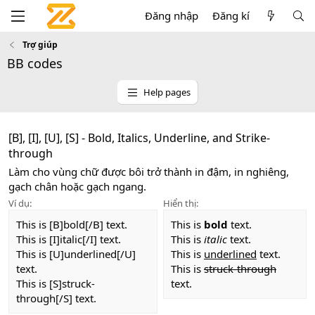
Đăng nhập
Đăng kí
Trợ giúp
BB codes
Help pages
[B], [I], [U], [S] - Bold, Italics, Underline, and Strike-
through
Làm cho vùng chữ được bôi trở thành in đậm, in nghiêng,
gạch chân hoặc gạch ngang.
Ví dụ:
Hiển thị:
This is [B]bold[/B] text.
This is
bold
text.
This is [I]italic[/I] text.
This is
italic
text.
This is [U]underlined[/U]
This is
underlined
text.
text.
This is
struck-through
This is [S]struck-
text.
through[/S] text.