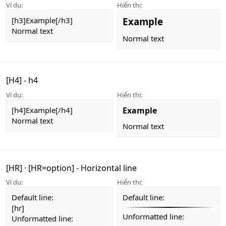
Ví dụ:
Hiển thị:
[h3]Example[/h3]
Example
Normal text
Normal text
[H4] - h4
Ví dụ:
Hiển thị:
[h4]Example[/h4]
Example
Normal text
Normal text
[HR]
·
[HR=
option
] - Horizontal line
Ví dụ:
Hiển thị:
Default line:
Default line:
[hr]
Unformatted line:
Unformatted line: