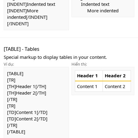
[INDENT]Indented text
Indented text
[INDENT]More
More indented​
indented[/INDENT]
[/INDENT]
[TABLE] - Tables
Special markup to display tables in your content.
Ví dụ:
Hiển thị:
[TABLE]
Header 1
Header 2
[TR]
[TH]Header 1[/TH]
Content 1
Content 2
[TH]Header 2[/TH]
[/TR]
[TR]
[TD]Content 1[/TD]
[TD]Content 2[/TD]
[/TR]
[/TABLE]