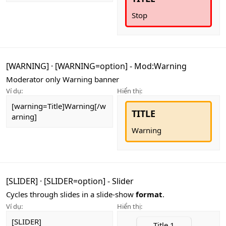
Stop
[WARNING]
·
[WARNING=
option
] - Mod:Warning
Moderator only Warning banner
Ví dụ:
Hiển thị:
[warning=Title]Warning[/w
TITLE
arning]
Warning
[SLIDER]
·
[SLIDER=
option
] - Slider
Cycles through slides in a slide-show
format
.
Ví dụ:
Hiển thị:
[SLIDER]
Content 4
Content
Title 1