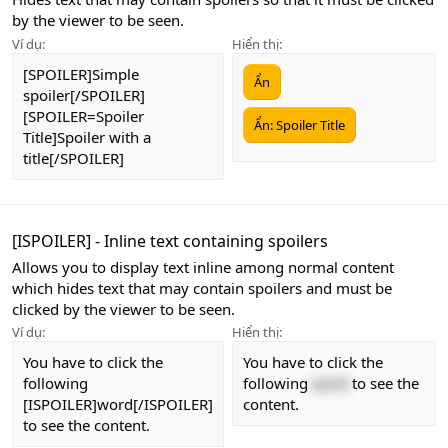
by the viewer to be seen.
Ví dụ:
Hiển thị:
[SPOILER]Simple
Ẩn
spoiler[/SPOILER]
[SPOILER=Spoiler
Ẩn:
Spoiler Title
Title]Spoiler with a
title[/SPOILER]
[ISPOILER] - Inline text containing spoilers
Allows you to display text inline among normal content
which hides text that may contain spoilers and must be
clicked by the viewer to be seen.
Ví dụ:
Hiển thị:
You have to click the
You have to click the
following
following
word
to see the
[ISPOILER]word[/ISPOILER]
content.
to see the content.