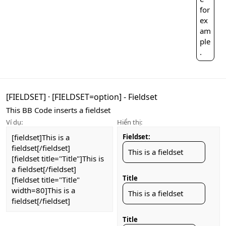
for
ex
am
ple
.
[FIELDSET]
·
[FIELDSET=
option
] - Fieldset
This BB Code inserts a fieldset
Ví dụ:
Hiển thị:
[fieldset]This is a
Fieldset:
fieldset[/fieldset]
This is a fieldset
[fieldset title="Title"]This is
a fieldset[/fieldset]
Title
[fieldset title="Title"
width=80]This is a
This is a fieldset
fieldset[/fieldset]
Title