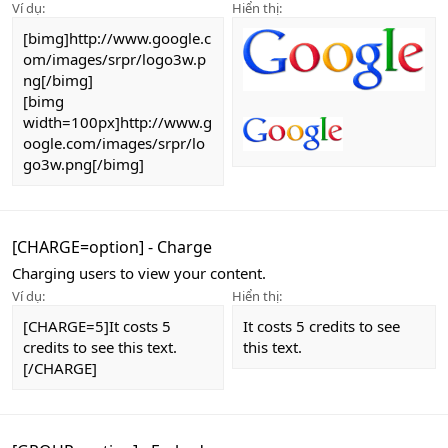
Ví dụ:
Hiển thị:
[bimg]http://www.google.c
om/images/srpr/logo3w.p
ng[/bimg]
[bimg
width=100px]http://www.g
oogle.com/images/srpr/lo
go3w.png[/bimg]
[CHARGE=
option
] - Charge
Charging users to view your content.
Ví dụ:
Hiển thị:
[CHARGE=5]It costs 5
It costs 5 credits to see
credits to see this text.
this text.
[/CHARGE]