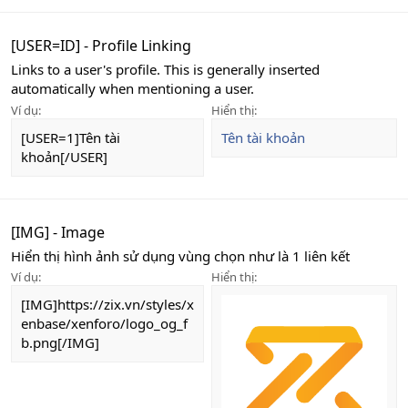
[USER=
ID
] - Profile Linking
Links to a user's profile. This is generally inserted
automatically when mentioning a user.
Ví dụ:
Hiển thị:
[USER=1]Tên tài
Tên tài khoản
khoản[/USER]
[IMG] - Image
Hiển thị hình ảnh sử dụng vùng chọn như là 1 liên kết
Ví dụ:
Hiển thị:
[IMG]https://zix.vn/styles/x
enbase/xenforo/logo_og_f
b.png[/IMG]