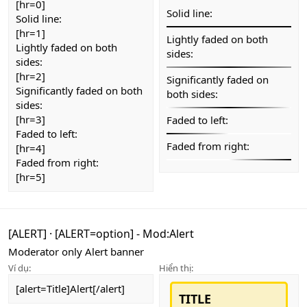
[hr=0]
Solid line:
Solid line:
[hr=1]
Lightly faded on both
Lightly faded on both
sides:
sides:
[hr=2]
Significantly faded on
Significantly faded on both
both sides:
sides:
[hr=3]
Faded to left:
Faded to left:
Faded from right:
[hr=4]
Faded from right:
[hr=5]
[ALERT]
·
[ALERT=
option
] - Mod:Alert
Moderator only Alert banner
Ví dụ:
Hiển thị:
[alert=Title]Alert[/alert]
TITLE