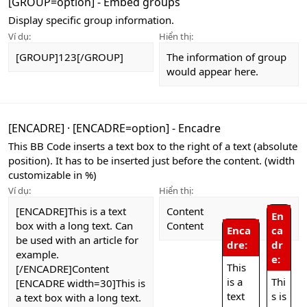
[GROUP=
option
] - Embed groups
Display specific group information.
Ví dụ:
Hiển thị:
[GROUP]123[/GROUP]
The information of group
would appear here.
[ENCADRE]
·
[ENCADRE=
option
] - Encadre
This BB Code inserts a text box to the right of a text (absolute
position). It has to be inserted just before the content. (width
customizable in %)
Ví dụ:
Hiển thị:
[ENCADRE]This is a text
Content
En
box with a long text. Can
Content
Enca
ca
be used with an article for
dre:
dr
example.
e:
This
[/ENCADRE]Content
is a
Thi
[ENCADRE width=30]This is
text
s is
a text box with a long text.