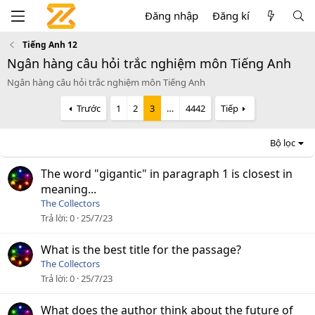
Đăng nhập
Đăng kí
Tiếng Anh 12
Ngân hàng câu hỏi trắc nghiệm môn Tiếng Anh
Ngân hàng câu hỏi trắc nghiệm môn Tiếng Anh
Trước
1
2
3
…
4442
Tiếp
Bộ lọc
The word "gigantic" in paragraph 1 is closest in
meaning...
The Collectors
Trả lời
0
25/7/23
What is the best title for the passage?
The Collectors
Trả lời
0
25/7/23
What does the author think about the future of