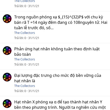
The Collectors
Trả lời
0
31/1/21
Trong nguồn phóng xạ $_{15}^{32}P$ với chu kỳ
bán rã T =14 ngày đêm đang có 108nguyên tử. Hai
tuần lễ trước đó, số...
The Collectors
Trả lời
0
31/1/21
Phản ứng hạt nhân không tuân theo định luật
bảo toàn
The Collectors
Trả lời
0
31/1/21
Đại lượng đặc trưng cho mức độ bền vững của
hạt nhân là
The Collectors
Trả lời
0
31/1/21
Hạt nhân X phóng xạ α để tạo thành hạt nhân Y
bền theo phương trình. Người ta nghiên cứu một