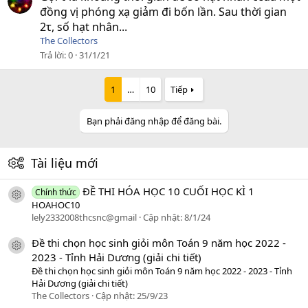
đồng vị phóng xạ giảm đi bốn lần. Sau thời gian
2τ, số hạt nhân...
The Collectors
Trả lời
0
31/1/21
1
…
10
Tiếp
Bạn phải đăng nhập để đăng bài.
Tài liệu mới
ĐỀ THI HÓA HỌC 10 CUỐI HỌC KÌ 1
Chính thức
icon tài liệu
HOAHOC10
lely2332008thcsnc@gmail
Cập nhật:
8/1/24
Đề thi chọn học sinh giỏi môn Toán 9 năm học 2022 -
icon tài liệu
2023 - Tỉnh Hải Dương (giải chi tiết)
Đề thi chọn học sinh giỏi môn Toán 9 năm học 2022 - 2023 - Tỉnh
Hải Dương (giải chi tiết)
The Collectors
Cập nhật:
25/9/23