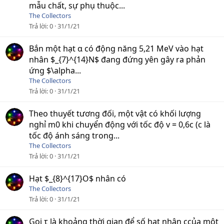
mẫu chất, sự phụ thuộc...
The Collectors
Trả lời
0
31/1/21
Bắn một hạt α có động năng 5,21 MeV vào hạt
nhân $_{7}^{14}N$ đang đứng yên gây ra phản
ứng $\alpha...
The Collectors
Trả lời
0
31/1/21
Theo thuyết tương đối, một vật có khối lượng
nghỉ m0 khi chuyển động với tốc độ v = 0,6c (c là
tốc độ ánh sáng trong...
The Collectors
Trả lời
0
31/1/21
Hạt $_{8}^{17}O$ nhân có
The Collectors
Trả lời
0
31/1/21
Gọi τ là khoảng thời gian để số hạt nhân ccủa một