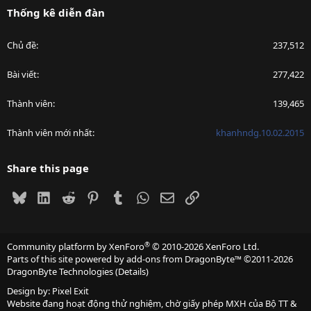
Thống kê diễn đàn
Chủ đề
237,512
Bài viết
277,422
Thành viên
139,465
Thành viên mới nhất
khanhndg.10.02.2015
Share this page
Bluesky
LinkedIn
Reddit
Pinterest
Tumblr
WhatsApp
Email
Link
®
Community platform by XenForo
© 2010-2026 XenForo Ltd.
Parts of this site powered by
add-ons from DragonByte™
©2011-2026
DragonByte Technologies
(
Details
)
Design by:
Pixel Exit
Website đang hoạt động thử nghiệm, chờ giấy phép MXH của Bộ TT &