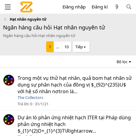
Đăng nhập
Đăng kí
Hạt nhân nguyên tử
Ngân hàng câu hỏi Hạt nhân nguyên tử
Ngân hàng câu hỏi Hạt nhân nguyên tử
1
…
10
Tiếp
Bộ lọc
Trong một vụ thử hạt nhân, quả bom hạt nhân sử
dụng sự phân hạch của đồng vị $_{92}^{235}U$
với hệ số nhân nơtron là...
The Collectors
Trả lời
0
31/1/21
Dự án lò phản ứng nhiệt hạch ITER tại Pháp dùng
phản ứng nhiệt hạch
$_{1}^{2}D+_{1}^{3}T\Rightarrow...