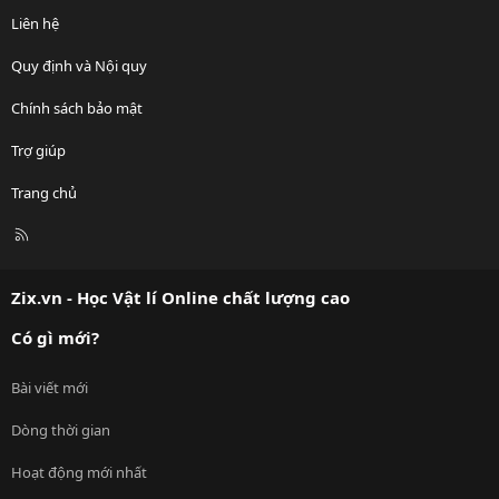
Liên hệ
Quy định và Nội quy
Chính sách bảo mật
Trợ giúp
Trang chủ
R
S
S
Zix.vn - Học Vật lí Online chất lượng cao
Có gì mới?
Bài viết mới
Dòng thời gian
Hoạt động mới nhất