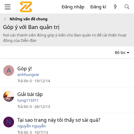
Đăng nhập
Đăng kí
Những vấn đề chung
Góp ý với Ban quản trị
Nơi các thành viên đóng góp ý kiến cho Ban quản trị để cải thiện hoạt
động của Diễn đàn
Bộ lọc
Góp ý!
A
anhhungvie
Trả lời
0
19/12/14
Giải bài tập
tung113311
Trả lời
0
26/12/13
Tại sao trang này tôi thấy sơ sài quá?
N
nguyễn nguyễn
Trả lời
3
10/7/13