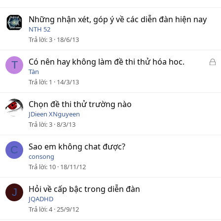
Những nhận xét, góp ý về các diễn đàn hiện nay
NTH 52
Trả lời
3
18/6/13
Đ
Có nên hay không làm đề thi thử hóa hoc.
T
ã
Tàn
k
Trả lời
1
14/3/13
h
ó
Chọn đề thi thử trường nào
a
JDieen XNguyeen
Trả lời
3
8/3/13
Sao em không chat được?
C
consong
Trả lời
10
18/11/12
Hỏi về cấp bậc trong diễn đàn
J
JQADHD
Trả lời
4
25/9/12