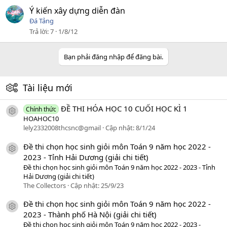
Ý kiến xây dựng diễn đàn
Đá Tảng
Trả lời
7
1/8/12
Bạn phải đăng nhập để đăng bài.
Tài liệu mới
ĐỀ THI HÓA HỌC 10 CUỐI HỌC KÌ 1
Chính thức
icon tài liệu
HOAHOC10
lely2332008thcsnc@gmail
Cập nhật:
8/1/24
Đề thi chọn học sinh giỏi môn Toán 9 năm học 2022 -
icon tài liệu
2023 - Tỉnh Hải Dương (giải chi tiết)
Đề thi chọn học sinh giỏi môn Toán 9 năm học 2022 - 2023 - Tỉnh
Hải Dương (giải chi tiết)
The Collectors
Cập nhật:
25/9/23
Đề thi chọn học sinh giỏi môn Toán 9 năm học 2022 -
icon tài liệu
2023 - Thành phố Hà Nội (giải chi tiết)
Đề thi chọn học sinh giỏi môn Toán 9 năm học 2022 - 2023 -