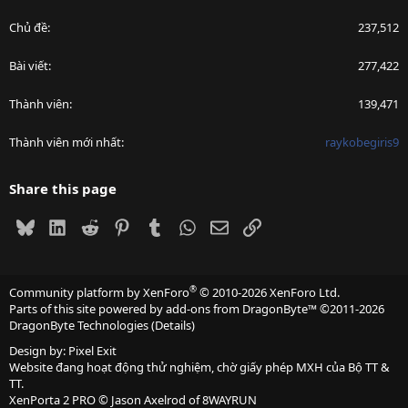
Chủ đề
237,512
Bài viết
277,422
Thành viên
139,471
Thành viên mới nhất
raykobegiris9
Share this page
Bluesky
LinkedIn
Reddit
Pinterest
Tumblr
WhatsApp
Email
Link
®
Community platform by XenForo
© 2010-2026 XenForo Ltd.
Parts of this site powered by
add-ons from DragonByte™
©2011-2026
DragonByte Technologies
(
Details
)
Design by:
Pixel Exit
Website đang hoạt động thử nghiệm, chờ giấy phép MXH của Bộ TT &
TT.
XenPorta 2 PRO
© Jason Axelrod of
8WAYRUN