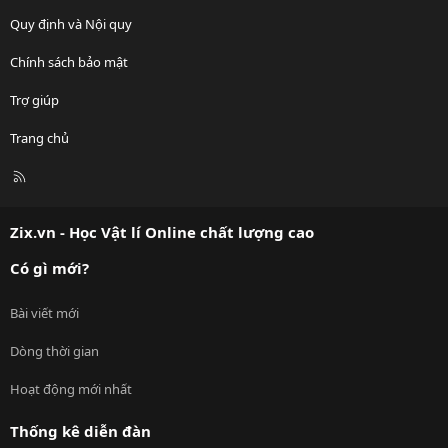
Quy định và Nội quy
Chính sách bảo mật
Trợ giúp
Trang chủ
R
S
S
Zix.vn - Học Vật lí Online chất lượng cao
Có gì mới?
Bài viết mới
Dòng thời gian
Hoạt động mới nhất
Thống kê diễn đàn