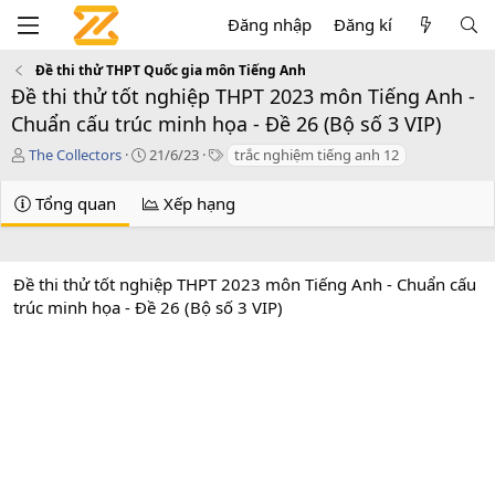
Đăng nhập
Đăng kí
Đề thi thử THPT Quốc gia môn Tiếng Anh
Đề thi thử tốt nghiệp THPT 2023 môn Tiếng Anh -
Chuẩn cấu trúc minh họa - Đề 26 (Bộ số 3 VIP)
T
C
T
The Collectors
21/6/23
trắc nghiệm tiếng anh 12
á
r
a
c
e
g
Tổng quan
Xếp hạng
g
a
s
i
t
ả
i
o
Đề thi thử tốt nghiệp THPT 2023 môn Tiếng Anh - Chuẩn cấu
n
trúc minh họa - Đề 26 (Bộ số 3 VIP)
d
a
t
e