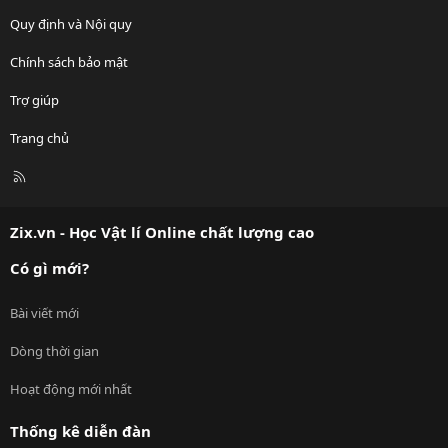
Quy định và Nội quy
Chính sách bảo mật
Trợ giúp
Trang chủ
R
S
S
Zix.vn - Học Vật lí Online chất lượng cao
Có gì mới?
Bài viết mới
Dòng thời gian
Hoạt động mới nhất
Thống kê diễn đàn