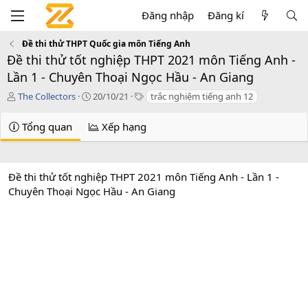
Đăng nhập
Đăng kí
Đề thi thử THPT Quốc gia môn Tiếng Anh
Đề thi thử tốt nghiệp THPT 2021 môn Tiếng Anh -
Lần 1 - Chuyên Thoại Ngọc Hầu - An Giang
T
C
T
The Collectors
20/10/21
trắc nghiệm tiếng anh 12
á
r
a
c
e
g
Tổng quan
Xếp hạng
g
a
s
i
t
ả
i
o
Đề thi thử tốt nghiệp THPT 2021 môn Tiếng Anh - Lần 1 -
n
Chuyên Thoại Ngọc Hầu - An Giang
d
a
t
e