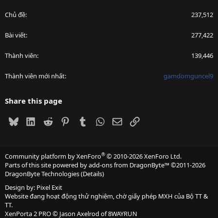
Chủ đề
237,512
Bài viết
277,422
Thành viên
139,446
Thành viên mới nhất
gamdomguncel9
Share this page
Bluesky
LinkedIn
Reddit
Pinterest
Tumblr
WhatsApp
Email
Link
®
Community platform by XenForo
© 2010-2026 XenForo Ltd.
Parts of this site powered by
add-ons from DragonByte™
©2011-2026
DragonByte Technologies
(
Details
)
Design by:
Pixel Exit
Website đang hoạt động thử nghiệm, chờ giấy phép MXH của Bộ TT &
TT.
XenPorta 2 PRO
© Jason Axelrod of
8WAYRUN