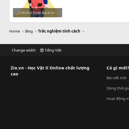
i
m
e
_Colorful Style Back to School Instagram Post.png
453.1 KB · Đọc: 533
Home
Blog
Trắc nghiệm tính cách
Change width
Tiếng Việt
Zix.vn - Học Vật lí Online chất lượng
Có gì mới
cao
Bài viết mới
Dòng thời gi
Hoạt động m