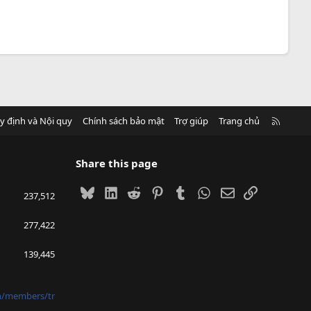
R
y định và Nội quy
Chính sách bảo mật
Trợ giúp
Trang chủ
S
S
Share this page
Bluesky
LinkedIn
Reddit
Pinterest
Tumblr
WhatsApp
Email
Link
237,512
277,422
139,445
vn/members/tr