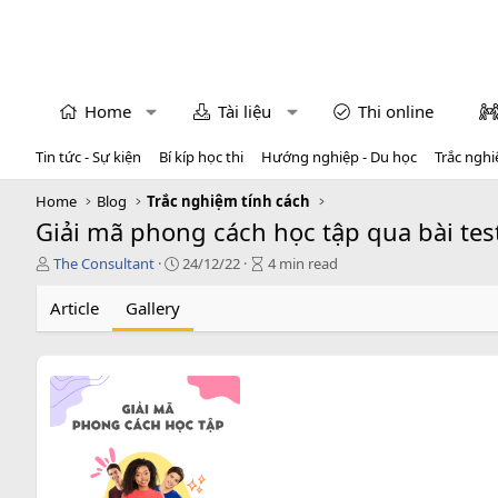
Home
Tài liệu
Thi online
Tin tức - Sự kiện
Bí kíp học thi
Hướng nghiệp - Du học
Trắc nghi
Home
Blog
Trắc nghiệm tính cách
Giải mã phong cách học tập qua bài tes
T
P
A
The Consultant
24/12/22
4 min read
á
u
r
c
b
t
Article
Gallery
g
l
i
i
i
c
ả
s
l
h
e
d
r
a
e
t
a
e
d
t