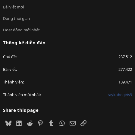
Bài viết mới
Dòng thời gian
Hoạt động mới nhất
Thống kê diễn đàn
Chủ đề
237,512
Bài viết
277,422
Thành viên
139,471
Thành viên mới nhất
raykobegiris9
Share this page
Bluesky
LinkedIn
Reddit
Pinterest
Tumblr
WhatsApp
Email
Link