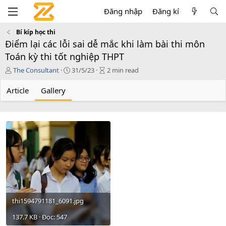
Đăng nhập
Đăng kí
Bí kíp học thi
Điểm lại các lỗi sai dễ mắc khi làm bài thi môn
Toán kỳ thi tốt nghiệp THPT
T
P
A
The Consultant
31/5/23
2 min read
á
u
r
c
b
t
Article
Gallery
g
l
i
i
i
c
ả
s
l
h
e
d
r
a
e
t
a
e
d
t
i
m
e
thi1594791181_6091.jpg
137.7 KB · Đọc: 547