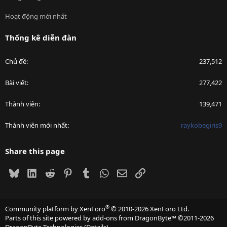
Hoạt động mới nhất
Thống kê diễn đàn
Chủ đề
237,512
Bài viết
277,422
Thành viên
139,471
Thành viên mới nhất
raykobegiris9
Share this page
Bluesky
LinkedIn
Reddit
Pinterest
Tumblr
WhatsApp
Email
Link
®
Community platform by XenForo
© 2010-2026 XenForo Ltd.
Parts of this site powered by
add-ons from DragonByte™
©2011-2026