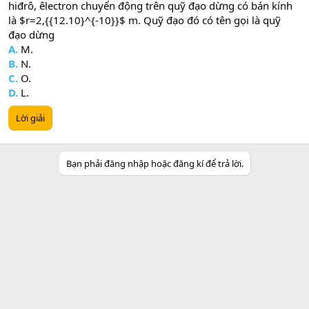
hiđrô, êlectron chuyển động trên quỹ đạo dừng có bán kính
là $r=2,{{12.10}^{-10}}$ m. Quỹ đạo đó có tên gọi là quỹ
đạo dừng
A.
M.
B.
N.
C.
O.
D.
L.
Lời giải
Bạn phải đăng nhập hoặc đăng kí để trả lời.