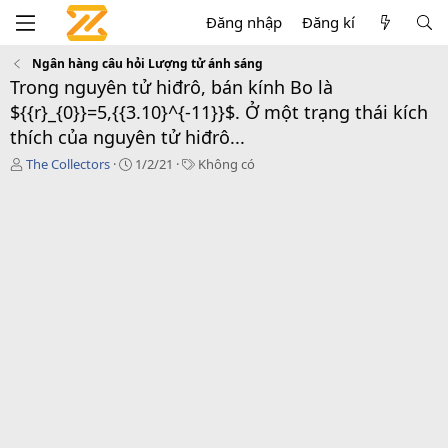
Đăng nhập
Đăng kí
Ngân hàng câu hỏi Lượng tử ánh sáng
Trong nguyên tử hiđrô, bán kính Bo là
${{r}_{0}}=5,{{3.10}^{-11}}$. Ở một trạng thái kích
thích của nguyên tử hiđrô...
T
C
T
The Collectors
1/2/21
Không có
á
r
a
c
e
g
g
a
s
i
t
ả
i
o
n
d
a
t
e