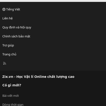
Tiếng Việt
Liên hệ
Quy định và Nội quy
Chính sách bảo mật
Trợ giúp
Trang chủ
R
S
S
Zix.vn - Học Vật lí Online chất lượng cao
Có gì mới?
Bài viết mới
Dòng thời gian