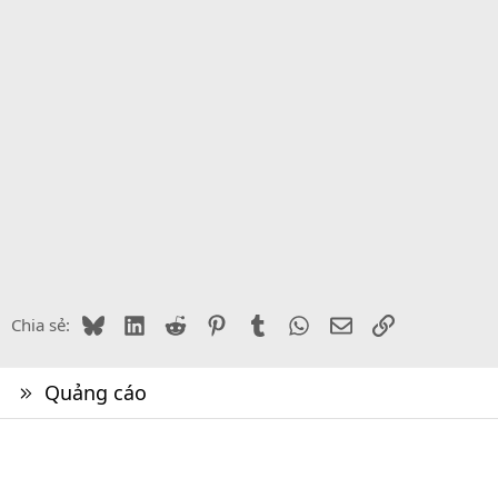
Bluesky
LinkedIn
Reddit
Pinterest
Tumblr
WhatsApp
Email
Link
Chia sẻ:
Quảng cáo