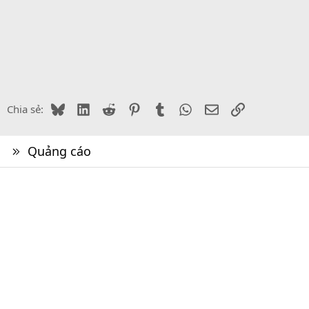
Bluesky
LinkedIn
Reddit
Pinterest
Tumblr
WhatsApp
Email
Link
Chia sẻ:
Quảng cáo