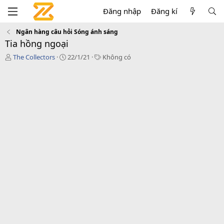
Đăng nhập
Đăng kí
Ngân hàng câu hỏi Sóng ánh sáng
Tia hồng ngoại
T
C
T
The Collectors
22/1/21
Không có
á
r
a
c
e
g
g
a
s
i
t
ả
i
o
n
d
a
t
e