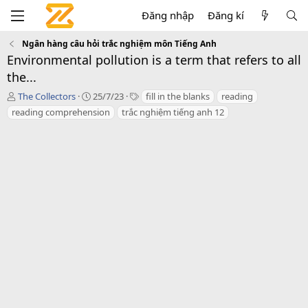
Đăng nhập
Đăng kí
Ngân hàng câu hỏi trắc nghiệm môn Tiếng Anh
Environmental pollution is a term that refers to all
the...
T
C
T
The Collectors
25/7/23
fill in the blanks
reading
á
r
a
reading comprehension
trắc nghiệm tiếng anh 12
c
e
g
g
a
s
i
t
ả
i
o
n
d
a
t
e