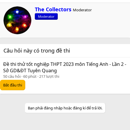
W
The Collectors
Moderator
r
Moderator
i
t
t
e
n
b
Câu hỏi này có trong đề thi
y
Đề thi thử tốt nghiệp THPT 2023 môn Tiếng Anh - Lần 2 -
Sở GD&ĐT Tuyên Quang
50 câu hỏi
60 phút
217 lượt thi
Bắt đầu thi
Bạn phải đăng nhập hoặc đăng kí để trả lời.