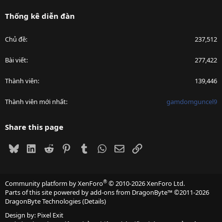
Thống kê diễn đàn
Chủ đề
237,512
Bài viết
277,422
Thành viên
139,446
Thành viên mới nhất
gamdomguncel9
Share this page
Bluesky
LinkedIn
Reddit
Pinterest
Tumblr
WhatsApp
Email
Link
®
Community platform by XenForo
© 2010-2026 XenForo Ltd.
Parts of this site powered by
add-ons from DragonByte™
©2011-2026
DragonByte Technologies
(
Details
)
Design by:
Pixel Exit