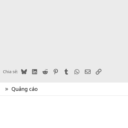
Bluesky
LinkedIn
Reddit
Pinterest
Tumblr
WhatsApp
Email
Link
Chia sẻ:
Quảng cáo