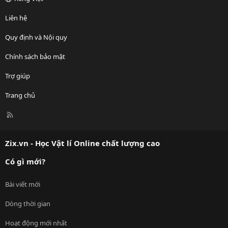
Liên hệ
Quy định và Nội quy
Chính sách bảo mật
Trợ giúp
Trang chủ
R
S
S
Zix.vn - Học Vật lí Online chất lượng cao
Có gì mới?
Bài viết mới
Dòng thời gian
Hoạt động mới nhất