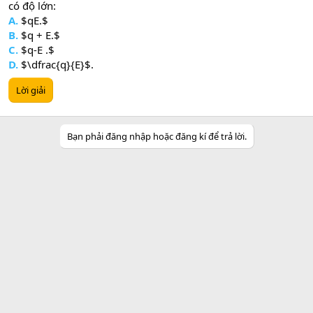
có độ lớn:
A.
$qE.$
B.
$q + E.$
C.
$q-E .$
D.
$\dfrac{q}{E}$.
Lời giải
Bạn phải đăng nhập hoặc đăng kí để trả lời.