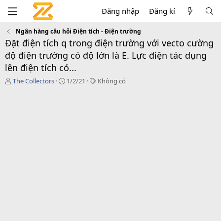
Đăng nhập
Đăng kí
Ngân hàng câu hỏi Điện tích - Điện trường
Đặt điện tích q trong điện trường với vecto cường
độ điện trường có độ lớn là E. Lực điện tác dụng
lên điện tích có...
T
C
T
The Collectors
1/2/21
Không có
á
r
a
c
e
g
g
a
s
i
t
ả
i
o
n
d
a
t
e