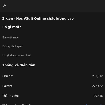
R
S
S
Zix.vn - Học Vật lí Online chất lượng cao
Có gì mới?
Bài viết mới
Dòng thời gian
Hoạt động mới nhất
Thống kê diễn đàn
Chủ đề
237,512
Bài viết
277,422
Thành viên
139,446