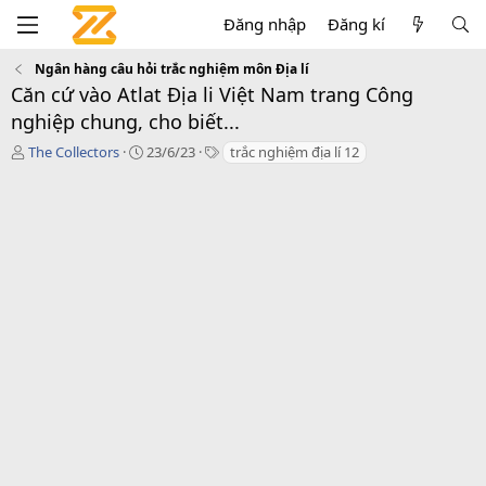
Đăng nhập
Đăng kí
Ngân hàng câu hỏi trắc nghiệm môn Địa lí
Căn cứ vào Atlat Địa li Việt Nam trang Công
nghiệp chung, cho biết...
T
C
T
The Collectors
23/6/23
trắc nghiệm địa lí 12
á
r
a
c
e
g
g
a
s
i
t
ả
i
o
n
d
a
t
e