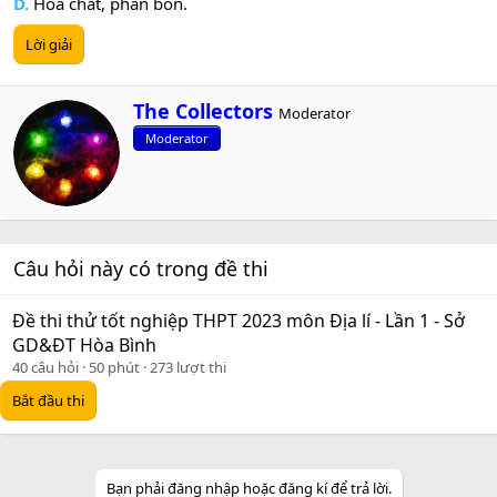
D.
Hóa chất, phân bón.
Lời giải
W
The Collectors
Moderator
r
Moderator
i
t
t
e
n
b
Câu hỏi này có trong đề thi
y
Đề thi thử tốt nghiệp THPT 2023 môn Địa lí - Lần 1 - Sở
GD&ĐT Hòa Bình
40 câu hỏi
50 phút
273 lượt thi
Bắt đầu thi
Bạn phải đăng nhập hoặc đăng kí để trả lời.