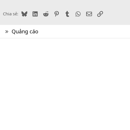
Bluesky
LinkedIn
Reddit
Pinterest
Tumblr
WhatsApp
Email
Link
Chia sẻ:
Quảng cáo