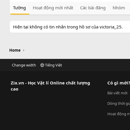
Tường
Hoạt động mới nhất
Các bài đăng
Nhóm
Hiện tại không có tin nhắn trong hồ sơ của victoria_25.
Home
Change width
Tiếng Việt
Zix.vn - Học Vật lí Online chất lượng
Có gì mới
cao
Bài viết mới
Dòng thời gi
Hoạt động m