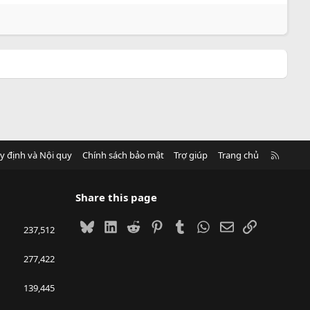
R
y định và Nội quy
Chính sách bảo mật
Trợ giúp
Trang chủ
S
S
Share this page
Bluesky
LinkedIn
Reddit
Pinterest
Tumblr
WhatsApp
Email
Link
237,512
277,422
139,445