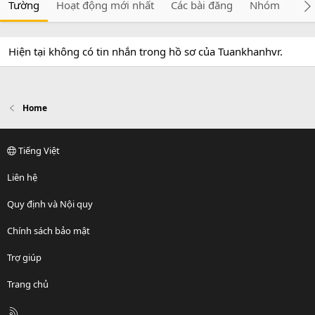
Tường
Hoạt động mới nhất
Các bài đăng
Nhóm
Giớ
Hiện tại không có tin nhắn trong hồ sơ của Tuankhanhvr.
Home
Tiếng Việt
Liên hệ
Quy định và Nội quy
Chính sách bảo mật
Trợ giúp
Trang chủ
R