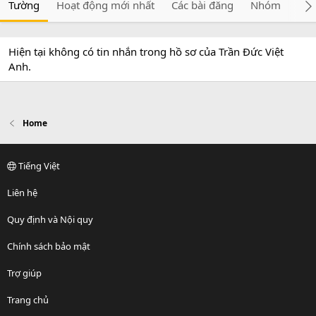
Tường
Hoạt động mới nhất
Các bài đăng
Nhóm
Giớ
Hiện tại không có tin nhắn trong hồ sơ của Trần Đức Việt
Anh.
Home
Tiếng Việt
Liên hệ
Quy định và Nội quy
Chính sách bảo mật
Trợ giúp
Trang chủ