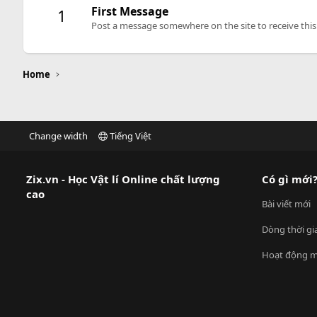
First Message
1
Post a message somewhere on the site to receive this
Home
Change width
Tiếng Việt
Zix.vn - Học Vật lí Online chất lượng
Có gì mới
cao
Bài viết mới
Dòng thời gi
Hoạt động m