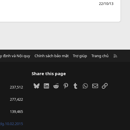
22/10/13
R
y định và Nội quy
Chính sách bảo mật
Trợ giúp
Trang chủ
S
S
Share this page
Bluesky
LinkedIn
Reddit
Pinterest
Tumblr
WhatsApp
Email
Link
237,512
277,422
139,465
g.10.02.2015