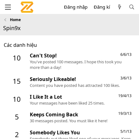
Đăng nhập
Đăng kí
Home
Spin9x
Các danh hiệu
6/6/13
Can't Stop!
10
You've posted 100 messages. I hope this took you
more than a day!
3/6/13
Seriously Likeable!
15
Content you have posted has attracted 100 likes.
19/4/13
I Like It a Lot
10
Your messages have been liked 25 times.
19/3/13
Keeps Coming Back
5
30 messages posted. You must like it here!
5/1/13
Somebody Likes You
2
Somebody out there liked one of your messages. Keep