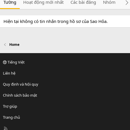
Tường
Hoạt động mới nhất
Các bài đăng
Nhóm
Giớ
Hiện tại không có tin nhắn trong hồ sơ của Sao Hỏa.
Home
Tiếng Việt
Liên hệ
Quy định và Nội quy
Chính sách bảo mật
Trợ giúp
Trang chủ
R