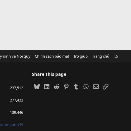
R
y định và Nội quy
Chính sách bảo mật
Trợ giúp
Trang chủ
S
S
Share this page
Bluesky
LinkedIn
Reddit
Pinterest
Tumblr
WhatsApp
Email
Link
237,512
277,422
139,446
mdomguncel9