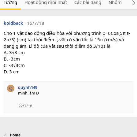
Tường
Hoạt động mới nhất
Các bài đăng
Nhóm
Giớ
15/7/18
koldback
Cho 1 vật dao động điều hòa với phương trình x=6Cos(5π t-
2π/3) (cm) tại thời điểm t, vật có vận tốc là 15π (cm/s) và
đang giảm. Li độ của vật sau thời điểm đó 3/10s là
A. 3√3 cm
B. -3cm
C. -3√3cm
D. 3 cm
quynh149
Q
mình làm D
22/7/18
Home