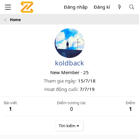
Đăng nhập
Đăng kí
Home
koldback
New Member
·
25
Tham gia ngày
15/7/18
Hoạt động cuối
7/7/19
Bài viết
Điểm tương tác
Điểm
1
0
1
Tìm kiếm