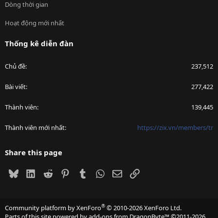
Dòng thời gian
Hoạt động mới nhất
Thống kê diễn đàn
Chủ đề
237,512
Bài viết
277,422
Thành viên
139,445
Thành viên mới nhất
https://zix.vn/members/tr
Share this page
Bluesky
LinkedIn
Reddit
Pinterest
Tumblr
WhatsApp
Email
Link
®
Community platform by XenForo
© 2010-2026 XenForo Ltd.
Parts of this site powered by
add-ons from DragonByte™
©2011-2026