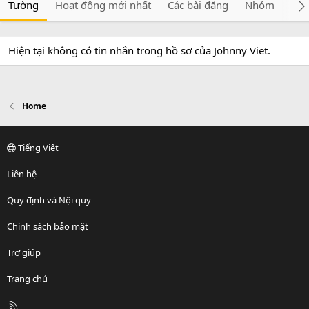
Tường
Hoạt động mới nhất
Các bài đăng
Nhóm
Giớ
Hiện tại không có tin nhắn trong hồ sơ của Johnny Viet.
Home
Tiếng Việt
Liên hệ
Quy định và Nội quy
Chính sách bảo mật
Trợ giúp
Trang chủ
R