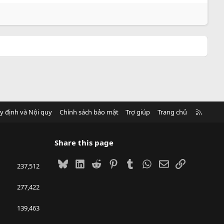
R
y định và Nội quy
Chính sách bảo mật
Trợ giúp
Trang chủ
S
S
Share this page
Bluesky
LinkedIn
Reddit
Pinterest
Tumblr
WhatsApp
Email
Link
237,512
277,422
139,463