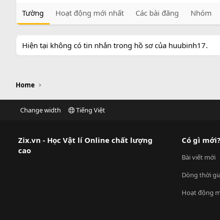
Tường
Hoạt động mới nhất
Các bài đăng
Nhóm
Hiện tại không có tin nhắn trong hồ sơ của huubinh17.
Home
Change width
Tiếng Việt
Zix.vn - Học Vật lí Online chất lượng
Có gì mới
cao
Bài viết mới
Dòng thời gi
Hoạt động m