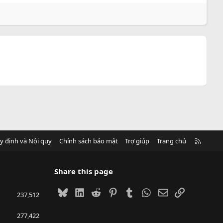
R
y định và Nội quy
Chính sách bảo mật
Trợ giúp
Trang chủ
S
S
Share this page
Bluesky
LinkedIn
Reddit
Pinterest
Tumblr
WhatsApp
Email
Link
237,512
277,422