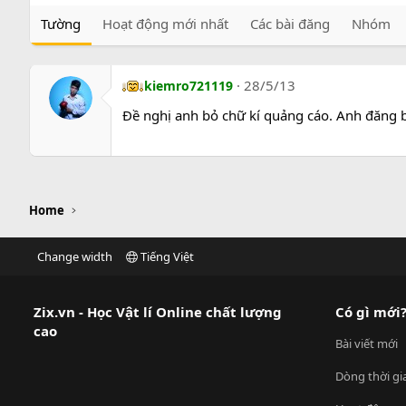
Tường
Hoạt động mới nhất
Các bài đăng
Nhóm
28/5/13
kiemro721119
Đề nghị anh bỏ chữ kí quảng cáo. Anh đăng b
Home
Change width
Tiếng Việt
Zix.vn - Học Vật lí Online chất lượng
Có gì mới
cao
Bài viết mới
Dòng thời gi