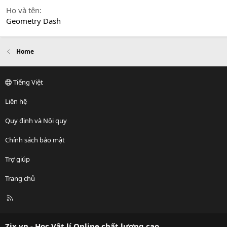
Họ và tên
Geometry Dash
Home
Tiếng Việt
Liên hệ
Quy định và Nội quy
Chính sách bảo mật
Trợ giúp
Trang chủ
R
S
S
Zix.vn - Học Vật lí Online chất lượng cao