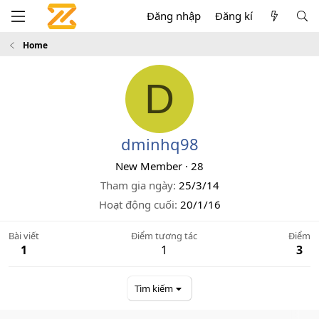
Đăng nhập
Đăng kí
Home
D
dminhq98
New Member
·
28
Tham gia ngày
25/3/14
Hoạt động cuối
20/1/16
Bài viết
Điểm tương tác
Điểm
1
1
3
Tìm kiếm