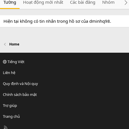
Tường
Hoạt động mới nhất
Các bài đăng
Nhóm
Giớ
Hiện tại không có tin nhắn trong hồ sơ của dminhq98.
Home
Tiếng Việt
Liên hệ
Quy định và Nội quy
Chính sách bảo mật
Trợ giúp
Trang chủ
R