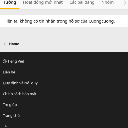
Tường
Hoạt động mới nhất
Các bài đăng
Nhóm
Giớ
Hiện tại không có tin nhắn trong hồ sơ của Cuongcuong.
Home
Tiếng Việt
Liên hệ
Quy định và Nội quy
Chính sách bảo mật
Trợ giúp
Trang chủ
R