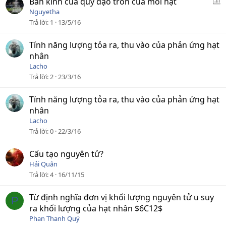
P
Bán kính của quỹ đạo tròn của mỗi hạt
o
Nguyetha
l
Trả lời
1
13/5/16
l
Tính năng lượng tỏa ra, thu vào của phản ứng hạt
nhân
Lacho
Trả lời
2
23/3/16
Tính năng lượng tỏa ra, thu vào của phản ứng hạt
nhân
Lacho
Trả lời
0
22/3/16
Cấu tạo nguyên tử?
Hải Quân
Trả lời
4
16/11/15
Từ định nghĩa đơn vị khối lượng nguyên tử u suy
P
ra khối lượng của hạt nhân $6C12$
Phan Thanh Quý