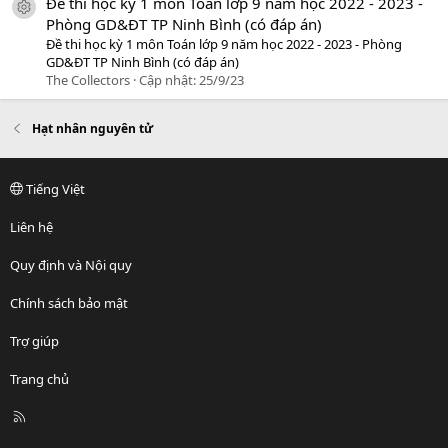
Đề thi học kỳ 1 môn Toán lớp 9 năm học 2022 - 2023 -
icon tài liệu
Phòng GD&ĐT TP Ninh Bình (có đáp án)
Đề thi học kỳ 1 môn Toán lớp 9 năm học 2022 - 2023 - Phòng
GD&ĐT TP Ninh Bình (có đáp án)
The Collectors
Cập nhật:
25/9/23
Hạt nhân nguyên tử
Tiếng Việt
Liên hệ
Quy định và Nội quy
Chính sách bảo mật
Trợ giúp
Trang chủ
R
S