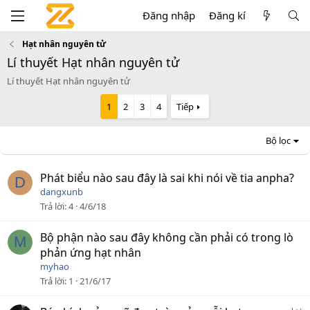
Đăng nhập
Đăng kí
Hạt nhân nguyên tử
Lí thuyết Hạt nhân nguyên tử
Lí thuyết Hạt nhân nguyên tử
1
2
3
4
Tiếp
Bộ lọc
Phát biểu nào sau đây là sai khi nói về tia anpha?
D
dangxunb
Trả lời
4
4/6/18
Bộ phận nào sau đây không cần phải có trong lò
M
phản ứng hạt nhân
myhao
Trả lời
1
21/6/17