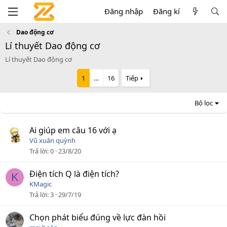
Đăng nhập
Đăng kí
Dao động cơ
Lí thuyết Dao động cơ
Lí thuyết Dao động cơ
1
…
16
Tiếp
Bộ lọc
Ai giúp em câu 16 với ạ
Vũ xuân quỳnh
Trả lời
0
23/8/20
Điện tích Q là điện tích?
K
KMagic
Trả lời
3
29/7/19
Chọn phát biểu đúng về lực đàn hồi