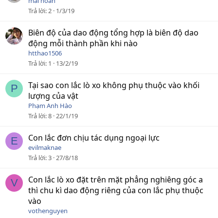
mai hoàn
Trả lời
2
1/3/19
Biên độ của dao động tổng hợp là biên độ dao
động mỗi thành phần khi nào
htthao1506
Trả lời
1
13/2/19
Tại sao con lắc lò xo không phụ thuộc vào khối
P
lượng của vật
Phạm Anh Hào
Trả lời
8
22/1/19
Con lắc đơn chịu tác dụng ngoại lực
E
evilmaknae
Trả lời
3
27/8/18
Con lắc lò xo đặt trên mặt phẳng nghiêng góc a
V
thì chu kì dao động riêng của con lắc phụ thuộc
vào
vothenguyen