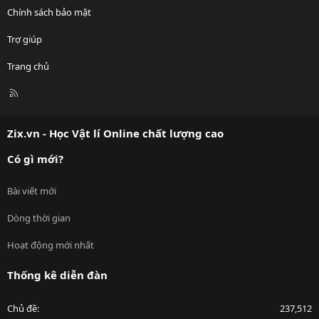
Chính sách bảo mật
Trợ giúp
Trang chủ
R
S
S
Zix.vn - Học Vật lí Online chất lượng cao
Có gì mới?
Bài viết mới
Dòng thời gian
Hoạt động mới nhất
Thống kê diễn đàn
Chủ đề
237,512