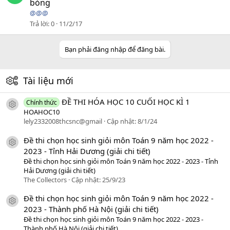
bóng
@@@
Trả lời
0
11/2/17
Bạn phải đăng nhập để đăng bài.
Tài liệu mới
ĐỀ THI HÓA HỌC 10 CUỐI HỌC KÌ 1
Chính thức
icon tài liệu
HOAHOC10
lely2332008thcsnc@gmail
Cập nhật:
8/1/24
Đề thi chọn học sinh giỏi môn Toán 9 năm học 2022 -
icon tài liệu
2023 - Tỉnh Hải Dương (giải chi tiết)
Đề thi chọn học sinh giỏi môn Toán 9 năm học 2022 - 2023 - Tỉnh
Hải Dương (giải chi tiết)
The Collectors
Cập nhật:
25/9/23
Đề thi chọn học sinh giỏi môn Toán 9 năm học 2022 -
icon tài liệu
2023 - Thành phố Hà Nội (giải chi tiết)
Đề thi chọn học sinh giỏi môn Toán 9 năm học 2022 - 2023 -
Thành phố Hà Nội (giải chi tiết)