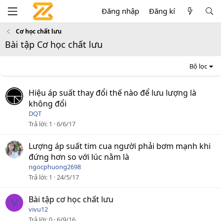
Đăng nhập
Đăng kí
Cơ học chất lưu
Bài tập Cơ học chất lưu
Bộ lọc
Hiệu áp suất thay đổi thế nào để lưu lượng là
không đổi
DQT
Trả lời
1
6/6/17
Lượng áp suất tim cua người phải bơm mạnh khi
đứng hơn so với lúc nằm là
ngocphuong2698
Trả lời
1
24/5/17
Bài tập cơ học chất lưu
V
vivu12
Trả lời
0
6/9/16