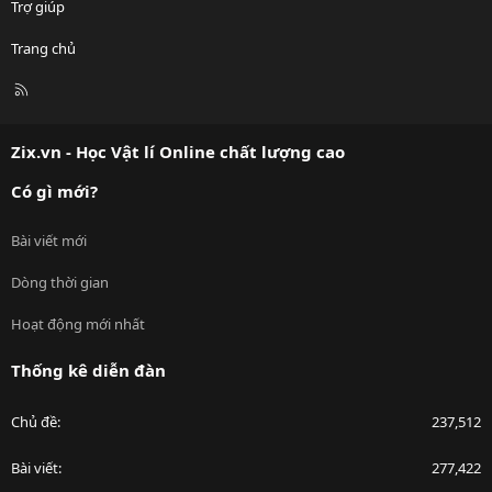
Trợ giúp
Trang chủ
R
S
S
Zix.vn - Học Vật lí Online chất lượng cao
Có gì mới?
Bài viết mới
Dòng thời gian
Hoạt động mới nhất
Thống kê diễn đàn
Chủ đề
237,512
Bài viết
277,422