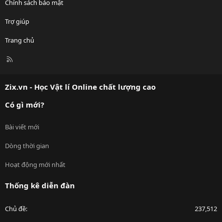
Chính sách bảo mật
Trợ giúp
Trang chủ
R
S
S
Zix.vn - Học Vật lí Online chất lượng cao
Có gì mới?
Bài viết mới
Dòng thời gian
Hoạt động mới nhất
Thống kê diễn đàn
Chủ đề
237,512