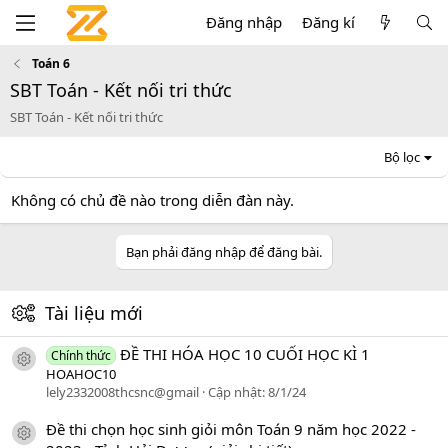
Đăng nhập
Đăng kí
Toán 6
SBT Toán - Kết nối tri thức
SBT Toán - Kết nối tri thức
Bộ lọc
Không có chủ đề nào trong diễn đàn này.
Bạn phải đăng nhập để đăng bài.
Tài liệu mới
ĐỀ THI HÓA HỌC 10 CUỐI HỌC KÌ 1
Chính thức
icon tài liệu
HOAHOC10
lely2332008thcsnc@gmail
Cập nhật:
8/1/24
Đề thi chọn học sinh giỏi môn Toán 9 năm học 2022 -
icon tài liệu